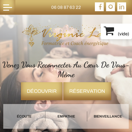
06 08 87 63 22
(
vide
)
Venez Vous Reconnecter Au Cœur De Vous-
Même
DÉCOUVRIR
RÉSERVATION
ÉCOUTE
EMPATHIE
BIENVEILLANCE