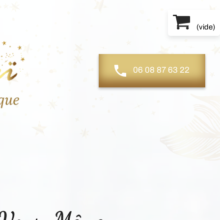
(
vide
)
06 08 87 63 22