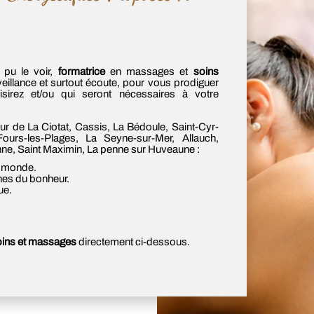
 pu le voir,
formatrice
en massages et
soins
illance et surtout écoute, pour vous prodiguer
irez et/ou qui seront nécessaires à votre
r de La Ciotat, Cassis, La Bédoule, Saint-Cyr-
ours-les-Plages, La Seyne-sur-Mer, Allauch,
anne, Saint Maximin, La penne sur Huveaune :
au monde.
ones du bonheur.
ue.
soins et massages
directement ci-dessous.