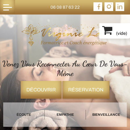
06 08 87 63 22
(
vide
)
Venez Vous Reconnecter Au Cœur De Vous-
Même
DÉCOUVRIR
RÉSERVATION
ÉCOUTE
EMPATHIE
BIENVEILLANCE