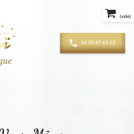
(
vide
)
06 08 87 63 22