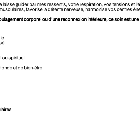
aisse guider par mes ressentis, votre respiration, vos tensions et l’é
ns musculaires, favorise la détente nerveuse, harmonise vos centres én
agement corporel ou d’une reconnexion intérieure, ce soin est une in
ie
sé
ou spirituel
fonde et de bien-être
laires