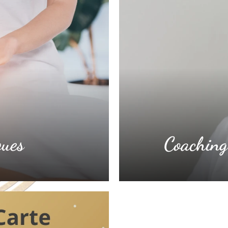
ques
Coaching 