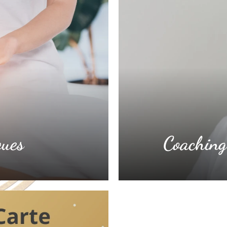
ques
Coaching 