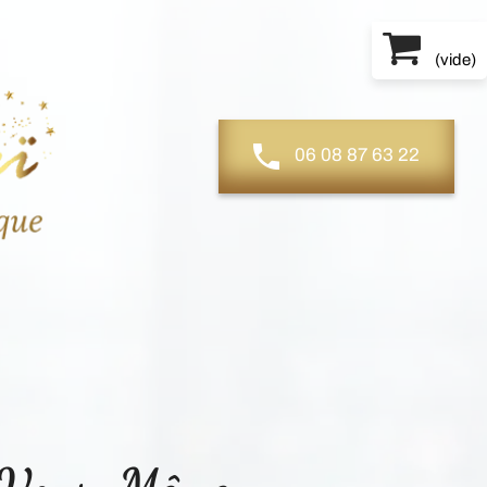
(
vide
)
06 08 87 63 22