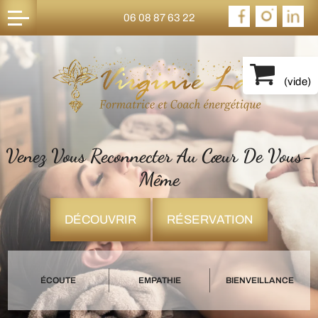
06 08 87 63 22
(
vide
)
Venez Vous Reconnecter Au Cœur De Vous-
Même
DÉCOUVRIR
RÉSERVATION
ÉCOUTE
EMPATHIE
BIENVEILLANCE