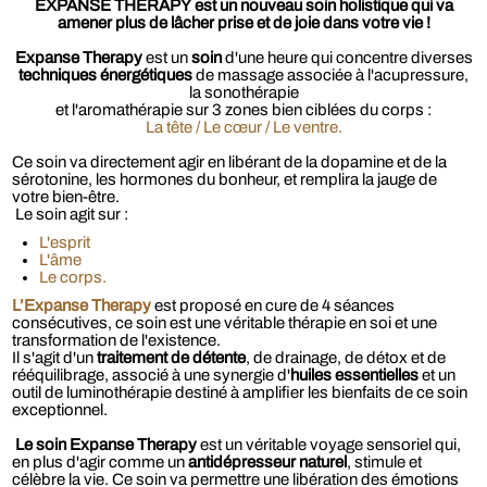
EXPANSE THERAPY
est un nouveau soin holistique qui va
amener plus de lâcher prise et de joie dans votre vie !
Expanse Therapy
est un
soin
d'une heure qui concentre diverses
techniques énergétiques
de massage associée à l'acupressure,
la sonothérapie
et l'aromathérapie sur 3 zones bien ciblées du corps :
La tête / Le cœur / Le ventre.
Ce soin va directement agir en libérant de la dopamine et de la
sérotonine, les hormones du bonheur, et remplira la jauge de
votre bien-être.
Le soin agit sur :
L'esprit
L'âme
Le corps.
L’Expanse Therapy
est proposé en cure de 4 séances
consécutives, ce soin est une véritable thérapie en soi et une
transformation de l'existence.
Il s'agit d'un
traitement de détente
, de drainage, de détox et de
rééquilibrage, associé à une synergie d'
huiles essentielles
et un
outil de luminothérapie destiné à amplifier les bienfaits de ce soin
exceptionnel.
Le soin Expanse Therapy
est un véritable voyage sensoriel qui,
en plus d'agir comme un
antidépresseur naturel
, stimule et
célèbre la vie. Ce soin va permettre une libération des émotions