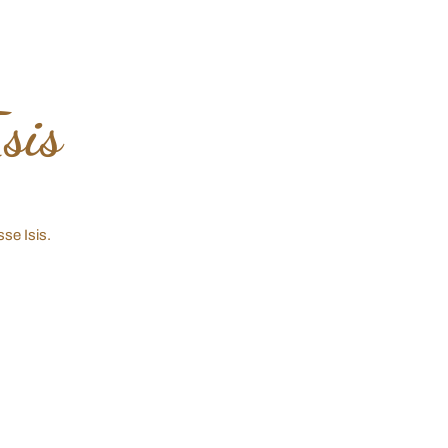
Isis
sse Isis.