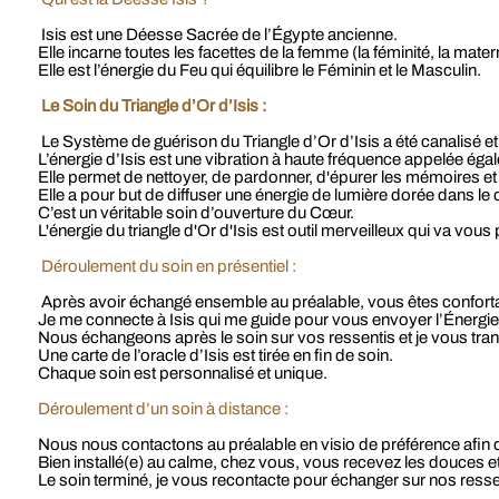
Isis est une Déesse Sacrée de l’Égypte ancienne.
Elle incarne toutes les facettes de la femme (la féminité, la mater
Elle est l’énergie du Feu qui équilibre le Féminin et le Masculin.
Le Soin du Triangle d’Or d’Isis :
Le Système de guérison du Triangle d’Or d’Isis a été canalisé et
L’énergie d’Isis est une vibration à haute fréquence appelée éga
Elle permet de nettoyer, de pardonner, d'épurer les mémoires e
Elle a pour but de diffuser une énergie de lumière dorée dans le
C’est un véritable soin d’ouverture du Cœur.
L'énergie du triangle d'Or d'Isis est outil merveilleux qui va vou
Déroulement du soin en présentiel :
Après avoir échangé ensemble au préalable, vous êtes confortab
Je me connecte à Isis qui me guide pour vous envoyer l’Énergi
Nous échangeons après le soin sur vos ressentis et je vous tra
Une carte de l’oracle d’Isis est tirée en fin de soin.
Chaque soin est personnalisé et unique.
Déroulement d’un soin à distance :
Nous nous contactons au préalable en visio de préférence afin d
Bien installé(e) au calme, chez vous, vous recevez les douces et 
Le soin terminé, je vous recontacte pour échanger sur nos ressent