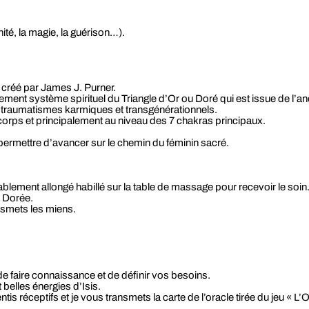
nité, la magie, la guérison…).
 créé par James J. Purner.
lement système spirituel du Triangle d’Or ou Doré qui est issue de l’a
t traumatismes karmiques et transgénérationnels.
 corps et principalement au niveau des 7 chakras principaux.
s permettre d’avancer sur le chemin du féminin sacré.
lement allongé habillé sur la table de massage pour recevoir le soin
e Dorée.
nsmets les miens.
e faire connaissance et de définir vos besoins.
belles énergies d’Isis.
is réceptifs et je vous transmets la carte de l’oracle tirée du jeu « L