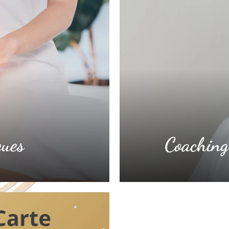
ques
Coaching 