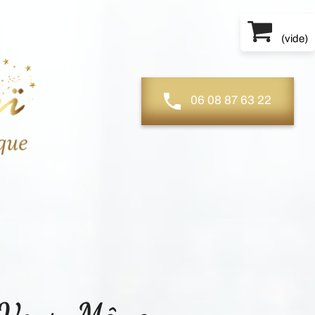
(
vide
)
06 08 87 63 22