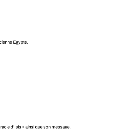
ncienne Égypte.
.
’Oracle d’Isis » ainsi que son message.