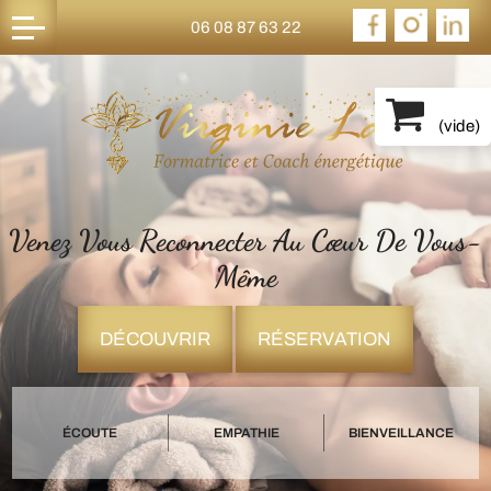
06 08 87 63 22
(
vide
)
Venez Vous Reconnecter Au Cœur De Vous-
Même
DÉCOUVRIR
RÉSERVATION
ÉCOUTE
EMPATHIE
BIENVEILLANCE