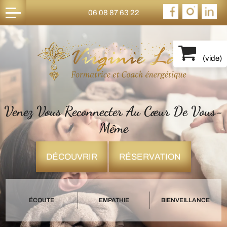
06 08 87 63 22
(
vide
)
Venez Vous Reconnecter Au Cœur De Vous-
Même
DÉCOUVRIR
RÉSERVATION
ÉCOUTE
EMPATHIE
BIENVEILLANCE