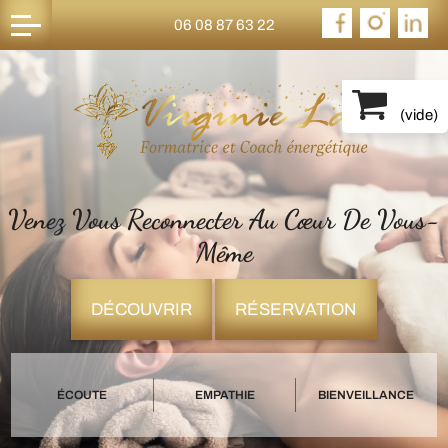
06 08 87 63 22
(
vide
)
Venez Vous Reconnecter Au Cœur De Vous-
Même
DÉCOUVRIR
RÉSERVATION
ÉCOUTE
EMPATHIE
BIENVEILLANCE