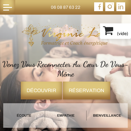
06 08 87 63 22
(
vide
)
Venez Vous Reconnecter Au Cœur De Vous-
Même
DÉCOUVRIR
RÉSERVATION
ÉCOUTE
EMPATHIE
BIENVEILLANCE