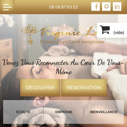
06 08 87 63 22
(
vide
)
Venez Vous Reconnecter Au Cœur De Vous-
Même
DÉCOUVRIR
RÉSERVATION
ÉCOUTE
EMPATHIE
BIENVEILLANCE